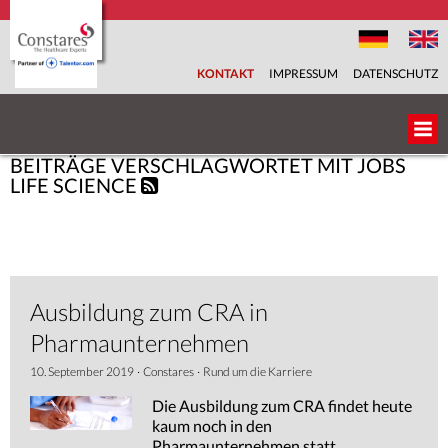
KONTAKT
IMPRESSUM
DATENSCHUTZ
BEITRÄGE VERSCHLAGWORTET MIT JOBS
ÜBER UNS
LIFE SCIENCE
UNSER TEAM
BRANCHEN
Ausbildung zum CRA in
FACHBEREICHE
Pharmaunternehmen
10. September 2019
·
Constares
·
Rund um die Karriere
SERVICES
Die Ausbildung zum CRA findet heute
kaum noch in den
KARRIEREPORTAL
Pharmaunternehmen statt.