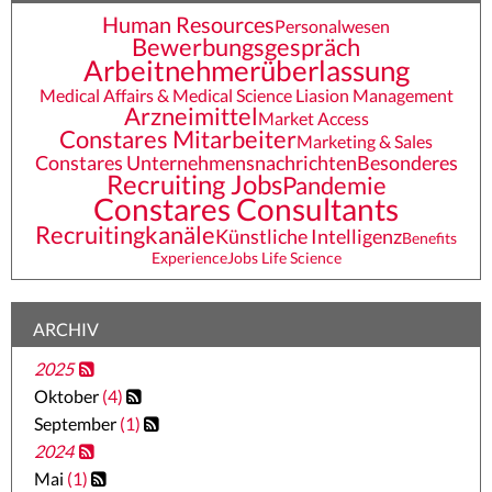
Human Resources
Personalwesen
Bewerbungsgespräch
Arbeitnehmerüberlassung
Medical Affairs & Medical Science Liasion Management
Arzneimittel
Market Access
Constares Mitarbeiter
Marketing & Sales
Constares Unternehmensnachrichten
Besonderes
Recruiting Jobs
Pandemie
Constares Consultants
Recruitingkanäle
Künstliche Intelligenz
Benefits
Experience
Jobs Life Science
ARCHIV
2025
Oktober
(4)
September
(1)
2024
Mai
(1)