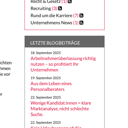
Recht & Gesetz
(1)
Recruiting
(3)
Rund um die Karriere
(7)
Unternehmens News
(1)
LETZTE BLOGBEITRÄGE
18. September 2025
Arbeitnehmerüberlassung richtig
ichten
nutzen – so profitiert Ihr
nehmen
Unternehmen
ie vor
19. September 2025
Aus dem Leben eines
Personalberaters
er
22. September 2025
Wenige Kandidat:innen = klare
Marktanalyse, nicht schlechte
Suche.
22. September 2025
Kein Urlaubsanspruch für