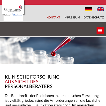
KONTAKT
IMPRESSUM
DATENSCHUTZ
ÜBER UNS
UNSER TEAM
BRANCHEN
KLINISCHE FORSCHUNG
FACHBEREICHE
AUS SICHT DES
PERSONALBERATERS
SERVICES
Die Bandbreite der Positionen in der klinischen Forschung
ist vielfältig, jedoch sind die Anforderungen an die fachliche
KARRIEREPORTAL
und persönliche Qualifikation stets hoch. Im magischen