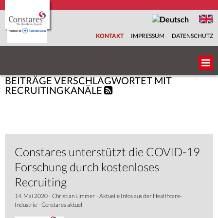
KONTAKT
IMPRESSUM
DATENSCHUTZ
BEITRÄGE VERSCHLAGWORTET MIT
ÜBER UNS
RECRUITINGKANÄLE
UNSER TEAM
BRANCHEN
Constares unterstützt die COVID-19
FACHBEREICHE
Forschung durch kostenloses
Recruiting
SERVICES
14. Mai 2020
·
Christian Limmer
·
Aktuelle Infos aus der Healthcare-
Industrie
·
Constares aktuell
KARRIEREPORTAL