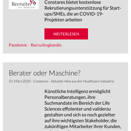
Constares bietet kostenlose
Rekrutierungsunterstützung für Start-
REFERENZEN
ups/SMEs, die an COVID-19-
Projekten arbeiten
BRANCHENINFOS
WEITERLESEN
NEWS
Pandemie
·
Recruitingkanäle
Berater oder Maschine?
31. März 2020
·
Constares
·
Aktuelle Infos aus der Healthcare-Industrie
Künstliche Intelligenz ermöglicht
Personalberatungen, ihre
Suchmandate im Bereich der Life
Sciences effizienter und validerzu
gestalten und sich so noch gezielter
auf ihre wichtigsten Stakeholder, die
zukünftigen Mitarbeiter ihrer Kunden,