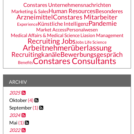
Constares Unternehmensnachrichten
Human Resources
Besonderes
Marketing & Sales
Arzneimittel
Constares Mitarbeiter
Pandemie
Künstliche Intelligenz
Experience
Market Access
Personalwesen
Medical Affairs & Medical Science Liasion Management
Recruiting Jobs
Jobs Life Science
Arbeitnehmerüberlassung
Recruitingkanäle
Bewerbungsgespräch
Constares Consultants
Benefits
ARCHIV
2025
Oktober
(4)
September
(1)
2024
Mai
(1)
2022