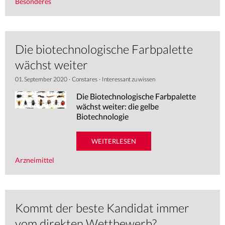
Besonderes
REFERENZEN
BRANCHENINFOS
Die biotechnologische Farbpalette
wächst weiter
NEWS
01. September 2020
·
Constares
·
Interessant zu wissen
Die Biotechnologische Farbpalette
wächst weiter: die gelbe
Biotechnologie
WEITERLESEN
Arzneimittel
Kommt der beste Kandidat immer
vom direkten Wettbewerb?