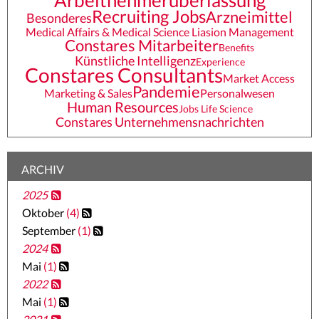
Arbeitnehmerüberlassung
Recruiting Jobs
Arzneimittel
Besonderes
Medical Affairs & Medical Science Liasion Management
Constares Mitarbeiter
Benefits
Künstliche Intelligenz
Experience
Constares Consultants
Market Access
Pandemie
Marketing & Sales
Personalwesen
Human Resources
Jobs Life Science
Constares Unternehmensnachrichten
ARCHIV
2025
Oktober
(4)
September
(1)
2024
Mai
(1)
2022
Mai
(1)