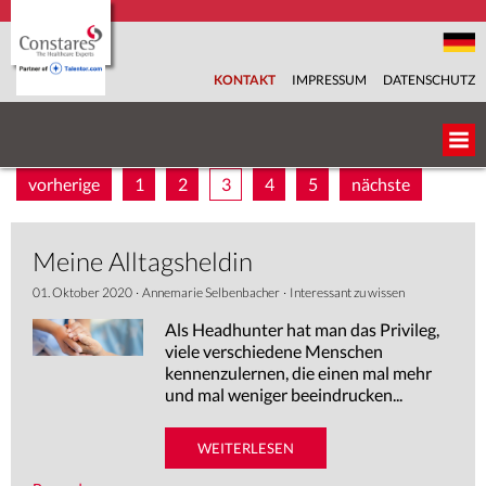
KONTAKT
IMPRESSUM
DATENSCHUTZ
vorherige
1
2
3
4
5
nächste
ÜBER UNS
UNSER TEAM
Meine Alltagsheldin
01. Oktober 2020
·
Annemarie Selbenbacher
·
Interessant zu wissen
BRANCHEN
Als Headhunter hat man das Privileg,
viele verschiedene Menschen
FACHBEREICHE
kennenzulernen, die einen mal mehr
und mal weniger beeindrucken...
SERVICES
WEITERLESEN
KARRIEREPORTAL