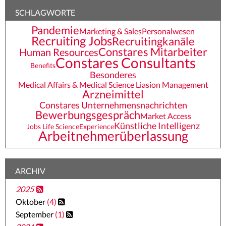
SCHLAGWORTE
Pandemie
Marketing & Sales
Personalwesen
Recruiting Jobs
Recruitingkanäle
Constares Mitarbeiter
Human Resources
Constares Consultants
Benefits
Besonderes
Medical Affairs & Medical Science Liasion Management
Arzneimittel
Constares Unternehmensnachrichten
Bewerbungsgespräch
Market Access
Künstliche Intelligenz
Jobs Life Science
Experience
Arbeitnehmerüberlassung
ARCHIV
2025
Oktober
(4)
September
(1)