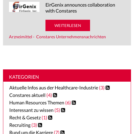
EirGenix announces collaboration
REFERENZEN
with Constares
BRANCHENINFOS
WEITERLESEN
Arzneimittel
·
Constares Unternehmensnachrichten
NEWS
KATEGORIEN
Aktuelle Infos aus der Healthcare-Industrie
(3)
Constares aktuell
(4)
Human Resources Themen
(6)
Interessant zu wissen
(5)
Recht & Gesetz
(1)
Recruiting
(3)
Rund um die Karriere
(7)