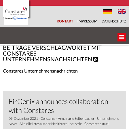
KONTAKT
IMPRESSUM
DATENSCHUTZ
BEITRÄGE VERSCHLAGWORTET MIT
ÜBER UNS
CONSTARES
UNTERNEHMENSNACHRICHTEN
UNSER TEAM
Constares Unternehmensnachrichten
BRANCHEN
FACHBEREICHE
EirGenix announces collaboration
with Constares
SERVICES
09. Dezember 2021
·
Constares
·
Annemarie Selbenbacher
·
Unternehmens
KARRIEREPORTAL
News
·
Aktuelle Infos aus der Healthcare-Industrie
·
Constares aktuell