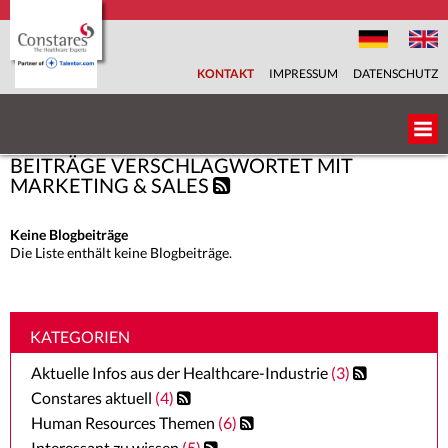
KONTAKT
IMPRESSUM
DATENSCHUTZ
BEITRÄGE VERSCHLAGWORTET MIT
ÜBER UNS
MARKETING & SALES
UNSER TEAM
Keine Blogbeiträge
Die Liste enthält keine Blogbeiträge.
BRANCHEN
FACHBEREICHE
KATEGORIEN
Aktuelle Infos aus der Healthcare-Industrie
(3)
SERVICES
Constares aktuell
(4)
Human Resources Themen
(6)
KARRIEREPORTAL
Interessant zu wissen
(5)