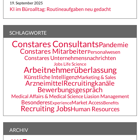
19. September 2025
KI im Büroalltag: Routineaufgaben neu gedacht
SCHLAGWORTE
Constares Consultants
Pandemie
Constares Mitarbeiter
Personalwesen
Constares Unternehmensnachrichten
Jobs Life Science
Arbeitnehmerüberlassung
Künstliche Intelligenz
Marketing & Sales
Arzneimittel
Recruitingkanäle
Bewerbungsgespräch
Medical Affairs & Medical Science Liasion Management
Besonderes
Market Access
Experience
Benefits
Recruiting Jobs
Human Resources
ARCHIV